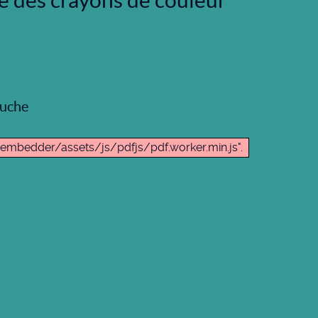
e des crayons de couleur
auche
f-embedder/assets/js/pdfjs/pdf.worker.min.js".