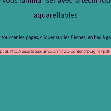
vous familiariser avec la techniqu
aquarellables
 tourner les pages, cliquer sur les flèches en bas à g
cript at: http://lesartistesdumoulin.fr/wp-content/plugins/pd