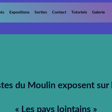
tés
Expositions
Sorties
Contact
Tutoriels
Galerie
stes du Moulin exposent sur
« Les pays lointains »